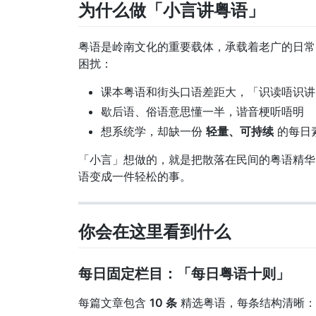
为什么做「小言讲粤语」
粤语是岭南文化的重要载体，承载着老广的日常
困扰：
课本粤语和街头口语差距大，「识读唔识讲
歇后语、俗语意思懂一半，谐音梗听唔明
想系统学，却缺一份
轻量、可持续
的每日
「小言」想做的，就是把散落在民间的粤语精
语变成一件轻松的事。
你会在这里看到什么
每日固定栏目：「每日粤语十则」
每篇文章包含
10 条
精选粤语，每条结构清晰：