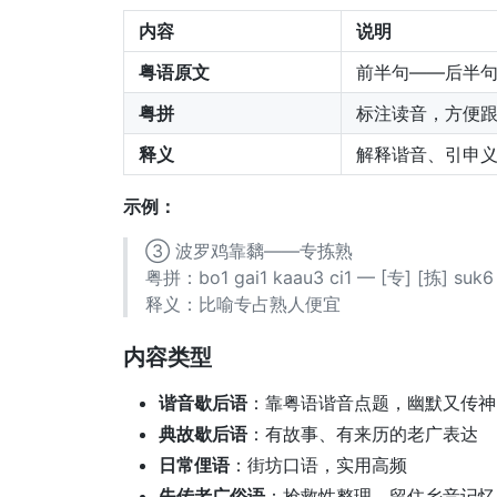
内容
说明
粤语原文
前半句——后半
粤拼
标注读音，方便
释义
解释谐音、引申
示例：
③ 波罗鸡靠黐——专拣熟
粤拼：bo1 gai1 kaau3 ci1 — [专] [拣] suk6
释义：比喻专占熟人便宜
内容类型
谐音歇后语
：靠粤语谐音点题，幽默又传神
典故歇后语
：有故事、有来历的老广表达
日常俚语
：街坊口语，实用高频
失传老广俗语
：抢救性整理，留住乡音记忆