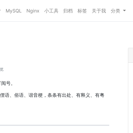
r
MySQL
Nginx
小工具
归档
标签
关于我
分类
浏览
订阅号。
俚语、俗语、谐音梗，条条有出处、有释义、有粤
。