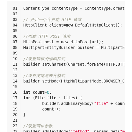
ContentType contentType = ContentType.create(H
// 开启一个客户端 HTTP 请求 
HttpClient client=
new
 DefaultHttpClient();
//创建 HTTP POST 请求
HttpPost post = 
new
 HttpPost(url);
MultipartEntityBuilder builder = MultipartEnti
//设置请求的编码格式
builder.setCharset(Charset.forName(HTTP.UTF_8)
//设置浏览器兼容模式
builder.setMode(HttpMultipartMode.BROWSER_COMP
int
count
=
0
;
for
 (
File
file
 : files) {
	builder.addBinaryBody(
"file"
 + 
count
, 
count
++;
}
//设置请求参数
builder.addTextBody(
"method"
, params.get(
"meth