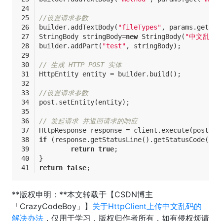
//设置请求参数
builder.addTextBody(
"fileTypes"
, params.get(
"f
StringBody stringBody=
new
 StringBody(
"中文乱码"
builder.addPart(
"test"
, stringBody);
// 生成 HTTP POST 实体 
HttpEntity entity = builder.build(); 
//设置请求参数	
post.setEntity(entity);
// 发起请求 并返回请求的响应
HttpResponse response = client.execute(post);
if
 (response.getStatusLine().getStatusCode()==
return
true
;
}
return
false
;
**版权申明：**本文转载于【CSDN博主
「CrazyCodeBoy」】
关于HttpClient上传中文乱码的
解决办法
，仅用于学习，版权归作者所有，如有侵权烦请