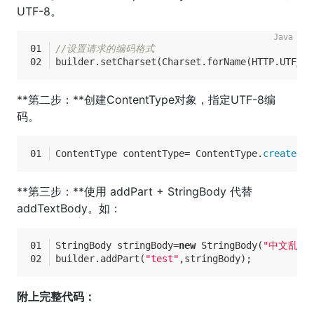
UTF-8。
//设置请求的编码格式
builder.setCharset(Charset.forName(HTTP.UTF_8)
**第二步：**创建ContentType对象，指定UTF-8编
码。
ContentType contentType= ContentType.
create
(HT
**第三步：**使用 addPart + StringBody 代替
addTextBody。如：
StringBody stringBody=
new
 StringBody(
"中文乱码"
builder.addPart(
"test"
,stringBody);
附上完整代码：