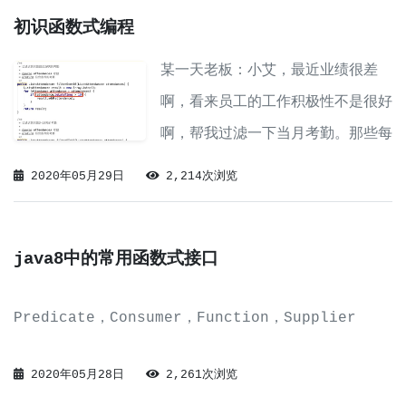
巧，
初识函数式编程
某一天老板：小艾，最近业绩很差
啊，看来员工的工作积极性不是很好
啊，帮我过滤一下当月考勤。那些每
月迟到10次以上的人，我拿去祭
2020年05月29日
2,214次浏览
天；那些每月迟到5-10次的，我要
严重警告一下，下月再犯，就祭天
java8中的常用函数式接口
吧；剩下小于5次的，也要稍微警告
警告。于是，小艾就刷刷刷地写下了
Predicate
，Consumer
，Function
，Supplier
下面的代码。考勤对象代码试验1过
滤方法聪明的小艾
2020年05月28日
2,261次浏览