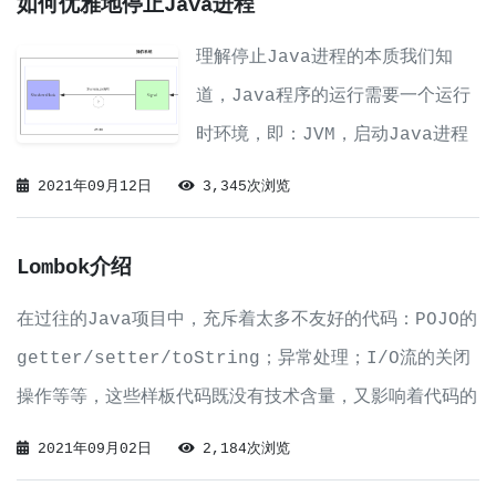
如何优雅地停止Java进程
理解停止Java进程的本质我们知
道，Java程序的运行需要一个运行
时环境，即：JVM，启动Java进程
即启动了一个JVM。因此，所谓停止
2021年09月12日
3,345次浏览
Java进程，本质上就是关闭JVM。
那么，哪些情况会导致JVM关闭呢？
Lombok介绍
在过往的Java项目中，充斥着太多不友好的代码：POJO的
getter/setter/toString；异常处理；I/O流的关闭
操作等等，这些样板代码既没有技术含量，又影响着代码的
美观，Lombok应运而生。首先说明一下：任何技术的出现
2021年09月02日
2,184次浏览
都是为了解决某一类问题的，如果在此基础上再建立奇技淫