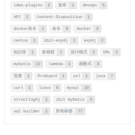
idea-plugins
2
发布
1
devops
5
API
2
Content-Disposition
1
docker命令
1
命令
0
docker
3
centos
1
ibit-exp4j
1
exp4j
2
知识库
1
多线程
1
设计模式
2
UML
2
mybatis
12
lambda
1
函数式
3
混淆
1
ProGuard
1
ssl
1
java
7
curl
1
linux
6
mysql
10
structlog4j
1
ibit mybatis
3
sql builder
2
所有标签
77